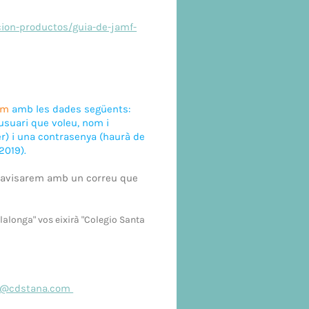
ion-productos/guia-de-jamf-
om
amb les dades següents:
usuari que voleu, nom i
er) i una contrasenya (haurà de
2019).
s avisarem amb un correu que
llalonga" vos eixirà "Colegio Santa
i@cdstana.com