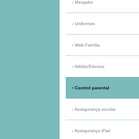
Menjador
Uniformes
Web Família
Additio/Edvoice
Control parental
Assegurança escolar
Assegurança iPad