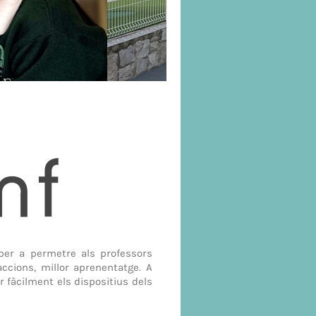
 per a permetre als professors
accions, millor aprenentatge. A
r fàcilment els dispositius dels