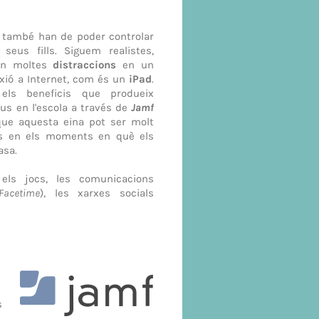
 també han de poder controlar
seus fills. Siguem realistes,
en moltes
distraccions
en un
xió a Internet, com és un
iPad
.
els beneficis que produeix
ius en l'escola a través de
Jamf
que aquesta eina pot ser molt
es en els moments en què els
asa.
i els jocs, les comunicacions
Facetime
), les xarxes socials
s