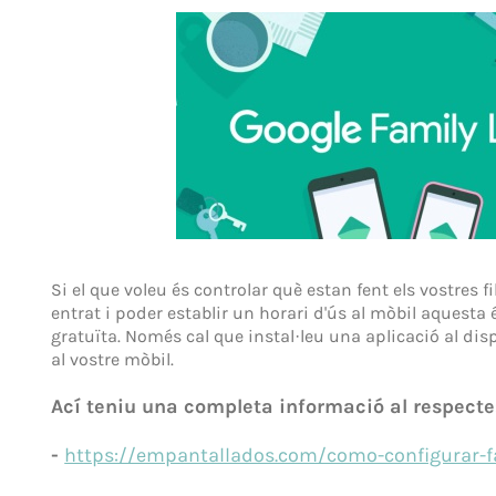
Si el que voleu és controlar què estan fent els vostres f
entrat i poder establir un horari d'ús al mòbil aquesta
gratuïta. Només cal que instal·leu una aplicació al dispo
al vostre mòbil.
Ací teniu una completa informació al respecte
-
https://empantallados.com/como-configurar-fa