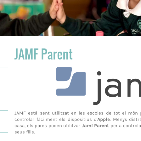
JAMF Parent
JAMF està sent utilitzat en les escoles de tot el món
controlar fàcilment els dispositius d'
Apple
. Menys distr
casa, els pares poden utilitzar
Jamf Parent
per a controla
seus fills.