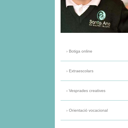
Botiga online
Extraescolars
Vesprades creatives
Orientació vocacional