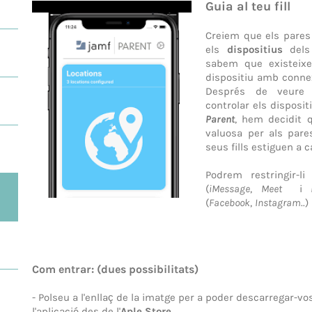
Guia al teu fill
Creiem que els pares
els
dispositius
dels 
sabem que existeix
dispositiu amb conne
Després de veure 
controlar els disposit
Parent
, hem decidit 
valuosa per als par
seus fills estiguen a c
Podrem restringir-l
(
iMessage
,
Meet
i
(
Facebook
,
Instagram
..)
Com entrar: (dues possibilitats)
- Polseu a l'enllaç de la imatge per a poder descarregar-vo
l'aplicació des de l'
Aple Store
.