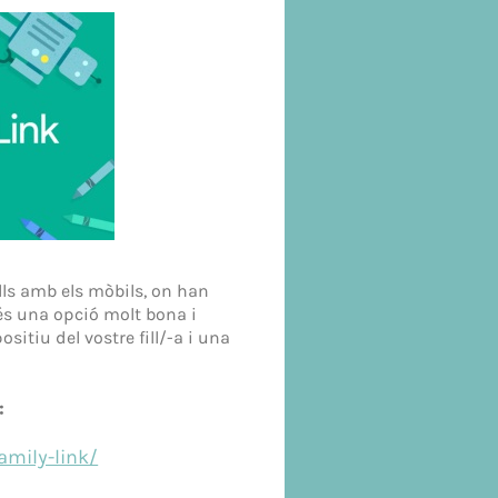
ills amb els mòbils, on han
 és una opció molt bona i
sitiu del vostre fill/-a i una
:
mily-link/