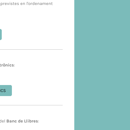
previstes en l'ordenament
trònics
:
ICS
 del
Banc de Llibres
: