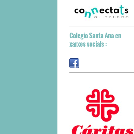
Colegio Santa Ana
en
xarxes socials :