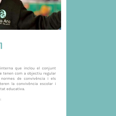
n
nterna que inclou el conjunt
que tenen com a objectiu regular
s normes de convivència i els
teren la convivència escolar i
tat educativa.
: