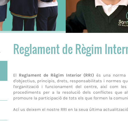
Reglament de Règim Inter
.
El
Reglament de Règim Interior (RRI)
és una norma i
d'objectius, principis, drets, responsabilitats i normes 
l'organització i funcionament del centre, així com le
procediments per a la resolució dels conflictes que al
promoure la participació de tots els que formen la comuni
Ací us deixem el nostre RRI en la seua última actualització