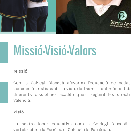
Missió-Visió-Valors
.
Missió
Com a Col·legi Diocesà afavorim l'educació de cada
concepció cristiana de la vida, de l'home i del món establi
diferents disciplines acadèmiques, seguint les direct
València.
Visió
La nostra labor educativa com a Col·legi Diocesà
vertebradors: la Família, el Col·legi i la Parròquia.