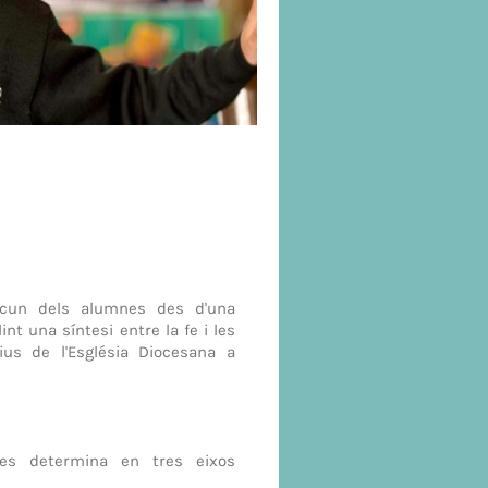
scun dels alumnes des d'una
nt una síntesi entre la fe i les
rius de l'Església Diocesana a
 es determina en tres eixos