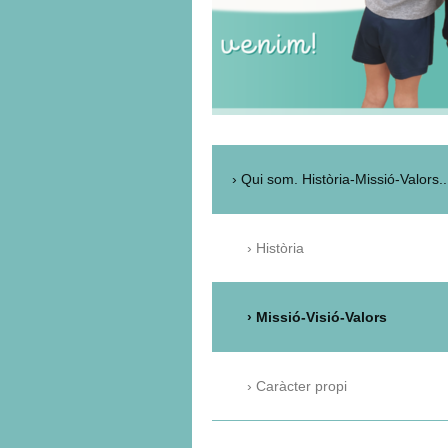
Qui som. Història-Missió-Valors..
Història
Missió-Visió-Valors
Caràcter propi