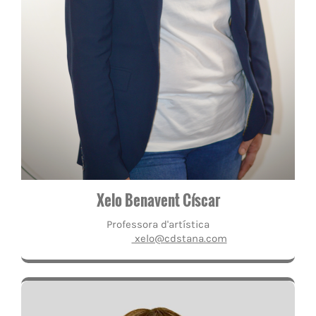
Xelo Benavent Císcar
Professora d'artística
xelo@cdstana.com